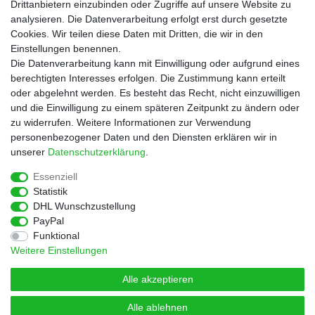
Zahlungsarten
Drittanbietern einzubinden oder Zugriffe auf unsere Website zu
Versandkosten
analysieren. Die Datenverarbeitung erfolgt erst durch gesetzte
Cookies. Wir teilen diese Daten mit Dritten, die wir in den
Service
Einstellungen benennen.
Rezepte
Die Datenverarbeitung kann mit Einwilligung oder aufgrund eines
Newsletter
berechtigten Interesses erfolgen. Die Zustimmung kann erteilt
Blog
oder abgelehnt werden. Es besteht das Recht, nicht einzuwilligen
Choco Patiss
und die Einwilligung zu einem späteren Zeitpunkt zu ändern oder
zu widerrufen. Weitere Informationen zur Verwendung
personenbezogener Daten und den Diensten erklären wir in
|
unserer
Daten­schutz­erklärung
.
Essenziell
Statistik
Widerrufs­recht
Widerrufs­formular
Impressum
DHL Wunschzustellung
PayPal
Funktional
Daten­schutz­erklärung
AGB
Kontakt
Weitere Einstellungen
Alle akzeptieren
Alle ablehnen
© Copyright 2026 | Alle Rechte vorbehalten.