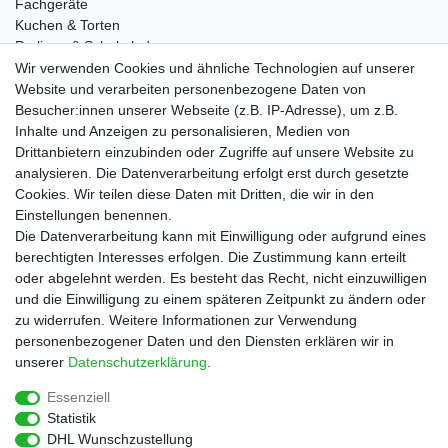
Fachgeräte
Kuchen & Torten
Pralinen & Schokolade
Lebensmittel
Wir verwenden Cookies und ähnliche Technologien auf unserer
Gutscheine
Website und verarbeiten personenbezogene Daten von
Besucher:innen unserer Webseite (z.B. IP-Adresse), um z.B.
Informationen
Inhalte und Anzeigen zu personalisieren, Medien von
Zahlungsarten
Drittanbietern einzubinden oder Zugriffe auf unsere Website zu
Versandkosten
analysieren. Die Datenverarbeitung erfolgt erst durch gesetzte
Cookies. Wir teilen diese Daten mit Dritten, die wir in den
Service
Einstellungen benennen.
Rezepte
Die Datenverarbeitung kann mit Einwilligung oder aufgrund eines
Newsletter
berechtigten Interesses erfolgen. Die Zustimmung kann erteilt
Blog
oder abgelehnt werden. Es besteht das Recht, nicht einzuwilligen
Choco Patiss
und die Einwilligung zu einem späteren Zeitpunkt zu ändern oder
zu widerrufen. Weitere Informationen zur Verwendung
personenbezogener Daten und den Diensten erklären wir in
|
unserer
Daten­schutz­erklärung
.
Essenziell
Statistik
Widerrufs­recht
Widerrufs­formular
Impressum
DHL Wunschzustellung