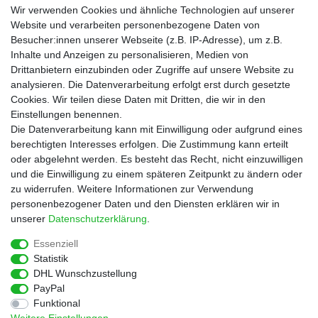
Lebensmittel
Wir verwenden Cookies und ähnliche Technologien auf unserer
Gutscheine
Website und verarbeiten personenbezogene Daten von
Besucher:innen unserer Webseite (z.B. IP-Adresse), um z.B.
Informationen
Inhalte und Anzeigen zu personalisieren, Medien von
Zahlungsarten
Drittanbietern einzubinden oder Zugriffe auf unsere Website zu
Versandkosten
analysieren. Die Datenverarbeitung erfolgt erst durch gesetzte
Cookies. Wir teilen diese Daten mit Dritten, die wir in den
Service
Einstellungen benennen.
Rezepte
Die Datenverarbeitung kann mit Einwilligung oder aufgrund eines
Newsletter
berechtigten Interesses erfolgen. Die Zustimmung kann erteilt
Blog
oder abgelehnt werden. Es besteht das Recht, nicht einzuwilligen
Choco Patiss
und die Einwilligung zu einem späteren Zeitpunkt zu ändern oder
zu widerrufen. Weitere Informationen zur Verwendung
personenbezogener Daten und den Diensten erklären wir in
|
unserer
Daten­schutz­erklärung
.
Essenziell
Statistik
Widerrufs­recht
Widerrufs­formular
Impressum
DHL Wunschzustellung
PayPal
Funktional
Daten­schutz­erklärung
AGB
Kontakt