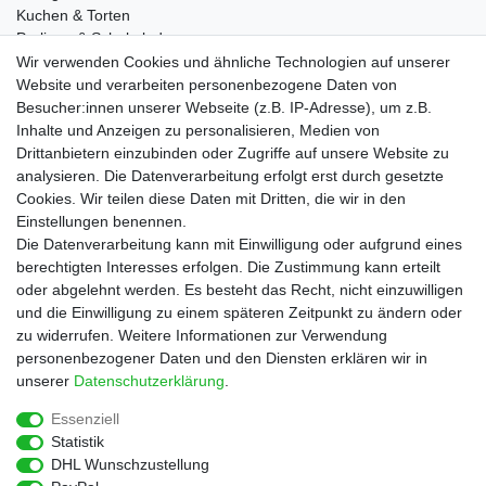
Kuchen & Torten
Pralinen & Schokolade
Lebensmittel
Wir verwenden Cookies und ähnliche Technologien auf unserer
Gutscheine
Website und verarbeiten personenbezogene Daten von
Besucher:innen unserer Webseite (z.B. IP-Adresse), um z.B.
Informationen
Inhalte und Anzeigen zu personalisieren, Medien von
Zahlungsarten
Drittanbietern einzubinden oder Zugriffe auf unsere Website zu
Versandkosten
analysieren. Die Datenverarbeitung erfolgt erst durch gesetzte
Cookies. Wir teilen diese Daten mit Dritten, die wir in den
Service
Einstellungen benennen.
Rezepte
Die Datenverarbeitung kann mit Einwilligung oder aufgrund eines
Newsletter
berechtigten Interesses erfolgen. Die Zustimmung kann erteilt
Blog
oder abgelehnt werden. Es besteht das Recht, nicht einzuwilligen
Choco Patiss
und die Einwilligung zu einem späteren Zeitpunkt zu ändern oder
zu widerrufen. Weitere Informationen zur Verwendung
personenbezogener Daten und den Diensten erklären wir in
|
unserer
Daten­schutz­erklärung
.
Essenziell
Statistik
Widerrufs­recht
Widerrufs­formular
Impressum
DHL Wunschzustellung